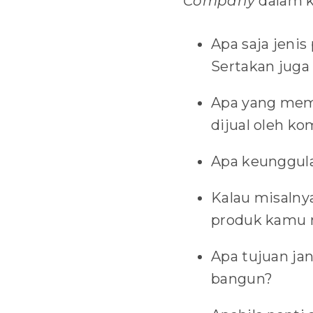
Company
dalam k
Apa saja jenis
Sertakan jug
Apa yang mem
dijual oleh ko
Apa keunggula
Kalau misalny
produk kamu 
Apa tujuan ja
bangun?