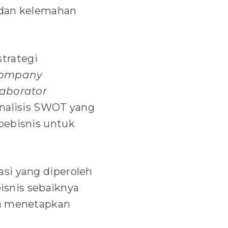
 dan kelemahan
trategi
ompany
laborator
analisis SWOT yang
pebisnis untuk
si yang diperoleh
bisnis sebaiknya
sa menetapkan