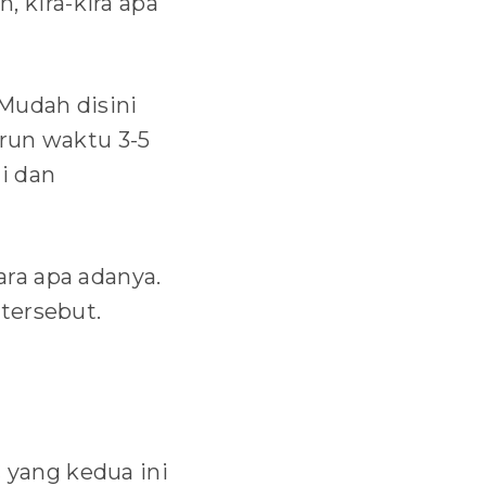
 kira-kira apa
 Mudah disini
run waktu 3-5
i dan
ra apa adanya.
tersebut.
 yang kedua ini