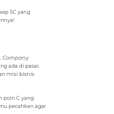
sep 5C yang
annya!
.
Company
ng ada di pasar.
an misi bisnis
n poin C yang
amu pecahkan agar