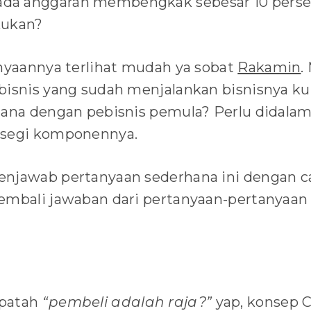
 ada anggaran membengkak sebesar 10 persen,
kukan?
anyaannya terlihat mudah ya sobat
Rakamin
.
bisnis yang sudah menjalankan bisnisnya ku
mana dengan pebisnis pemula? Perlu didalam
 segi komponennya.
njawab pertanyaan sederhana ini dengan ca
embali jawaban dari pertanyaan-pertanyaan 
epatah
“pembeli adalah raja?”
yap, konsep C