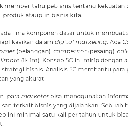
tuk memberitahu pebisnis tentang kekuatan
 produk ataupun bisnis kita.
 ada lima komponen dasar untuk membuat s
iaplikasikan dalam
digital marketing
. Ada
C
tomer
(pelanggan),
competitor
(pesaing),
col
climate
(iklim). Konsep 5C ini mirip dengan 
trategi bisnis. Analisis 5C membantu para 
n yang akurat.
ini para
marketer
bisa menggunakan informa
usan terkait bisnis yang dijalankan. Sebuah 
 ini minimal satu kali per tahun untuk bi
t.