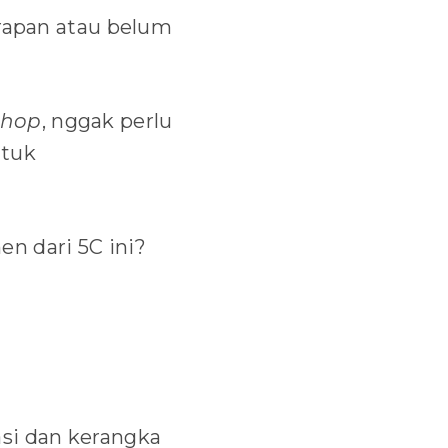
arapan atau belum
shop
, nggak perlu
ntuk
n dari 5C ini?
asi dan kerangka