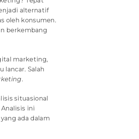
keting? Tepat
njadi alternatif
uas oleh konsumen.
kin berkembang
ital marketing,
 lancar. Salah
keting
.
sis situasional
nalisis ini
 yang ada dalam