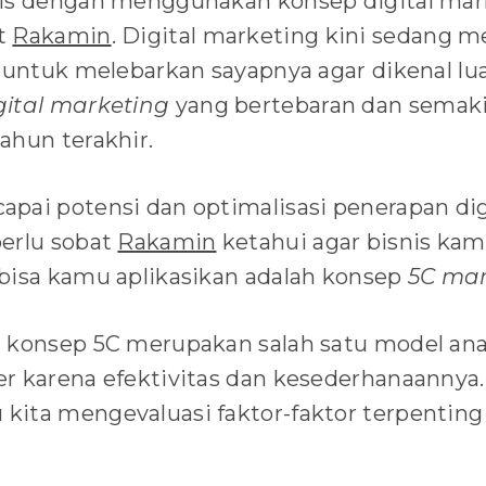
nis dengan menggunakan konsep digital mar
t
Rakamin
. Digital marketing kini sedang me
s untuk melebarkan sayapnya agar dikenal l
gital marketing
yang bertebaran dan sema
ahun terakhir.
pai potensi dan optimalisasi penerapan dig
erlu sobat
Rakamin
ketahui agar bisnis kamu
bisa kamu aplikasikan adalah konsep
5C mar
 konsep 5C merupakan salah satu model anali
r karena efektivitas dan kesederhanaannya. A
ita mengevaluasi faktor-faktor terpenting