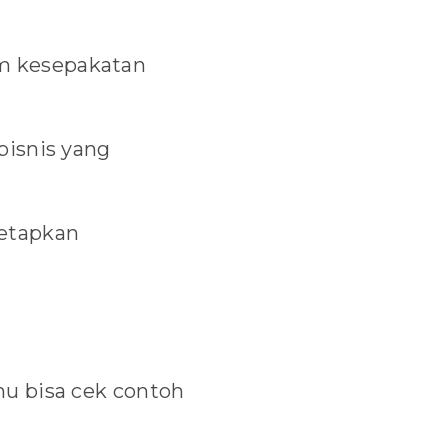
am kesepakatan
bisnis yang
tetapkan
u bisa cek contoh