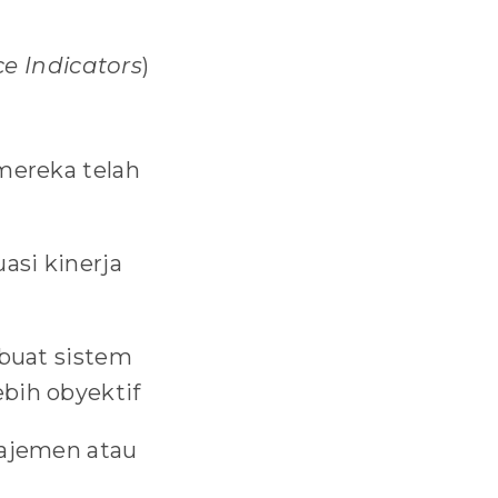
ce
Indicators
)
mereka telah
si kinerja
buat sistem
bih obyektif
ajemen atau