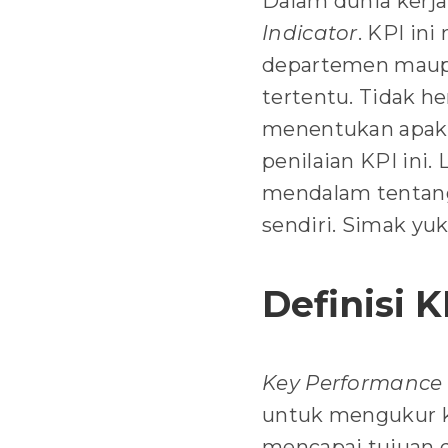
Dalam dunia kerja
Indicator
. KPI in
departemen maupu
tertentu. Tidak he
menentukan apaka
penilaian KPI ini. 
mendalam tentang K
sendiri. Simak yu
Definisi K
Key Performance 
untuk mengukur ki
mencapai tujuan 