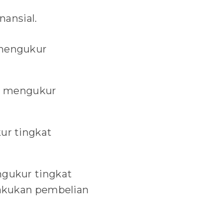
nansial.
 mengukur
tu mengukur
ur tingkat
ngukur tingkat
akukan pembelian