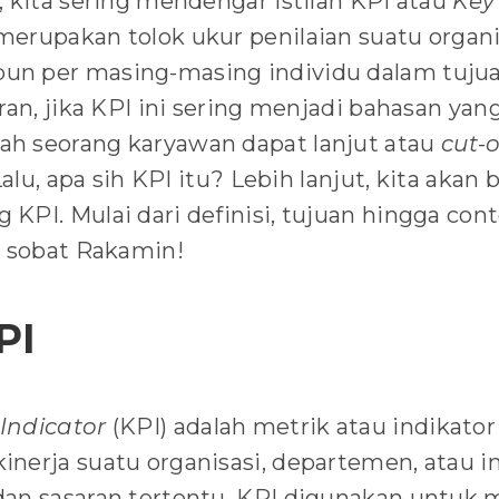
, kita sering mendengar istilah KPI atau
Key
i merupakan tolok ukur penilaian suatu organi
n per masing-masing individu dalam tujua
ran, jika KPI ini sering menjadi bahasan ya
h seorang karyawan dapat lanjut atau
cut
-
o
Lalu, apa sih KPI itu? Lebih lanjut, kita akan
PI. Mulai dari definisi, tujuan hingga cont
k sobat Rakamin!
PI
Indicator
(KPI) adalah metrik atau indikato
nerja suatu organisasi, departemen, atau i
dan sasaran tertentu. KPI digunakan untuk