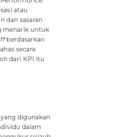
Performance
sasi atau
n dan sasaran
ng menarik untuk
ff
berdasarkan
 bahas secara
oh dari KPI itu
r yang digunakan
ndividu dalam
 mengukur sejauh