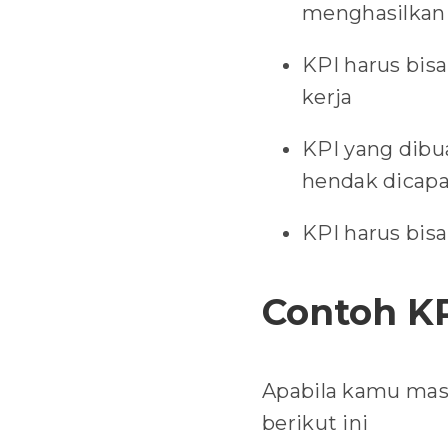
menghasilkan 
KPI harus bis
kerja
KPI yang dibua
hendak dicapa
KPI harus bis
Contoh K
Apabila kamu masi
berikut ini