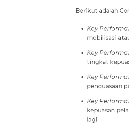
Berikut adalah C
Key Performa
mobilisasi ata
Key Performan
tingkat kepua
Key Performan
penguasaan pa
Key Performa
kepuasan pel
lagi.