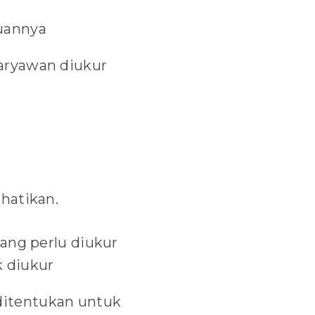
uannya
karyawan diukur
hatikan.
yang perlu diukur
k diukur
ditentukan untuk